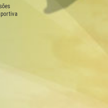
esões
sportiva