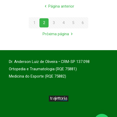
Página anterior
1
2
3
4
5
6
Próxima página
Dr. Anderson Luiz de Oliveira • CRM-SP 137.098
Ortopedia e Traumatologia (RQE 75881)
Medicina do Esporte (RQE 75882)